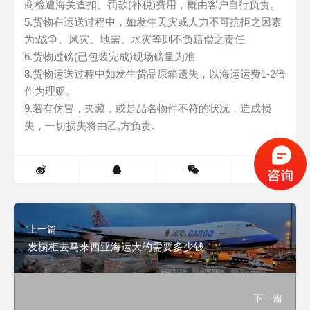
商检遭海关查扣、罚款(补税)费用，概由客户自行负责。
5.货物在运送过程中，如发生天灾或人力不可抗拒之因素
为:战争、风灾、地需、水灾等则不负赔偿之责任
6.货物过磅(已包装完成)现场磅量为准
8.货物运送过程中如发生货品原箱遗失，以海运运费1-2倍
作为理赔。
9.若有仿冒，夹藏，或是品名物件不符的状况，造成损
失，一切损失将由乙,方负责.
0
上一篇
发橱柜去马来西亚海运大约需要多少钱
下一篇