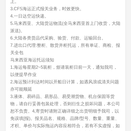
上。
3.CFS海运正式报关业务，时效更快。
4.一日达空运快递。
5.马来西亚、大陆货运物流(全马来西亚首上门收货，大陆
派送)。
6.大陆各类货品代采购、验货、付款、运输回台。
7.进出口代理:整柜、散货并柜托运，所有单证、商检、报
关全包
马来西亚海运托运须知
1.海运每星期2~5装柜，烦请装柜日前一天，通知我司，
以便提早作业
2.海运预计到达时间以开船日计算，如遇风浪或清关问题
亦可能顺延
3.液体、易碎品、易形品、易受潮货物、机台保固等货
物，请自行妥善包装处理，否则衍生之损坏问题，本公司
恕不负责。4,寄货时请附正确详细之出货明细予我司，以
免误填[报)。报关品名、规格、品牌/型号、数量、重量、
才积、单价与实际拖运内容应相符合，若有不实虚报，如