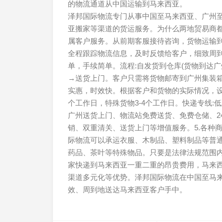
的物流通道从中国运输到马来西亚。
泽邦国际物流专门从事中国至马来西亚、广州
亚搬家等渠道的货运服务。为什么两地贸易商都
属客户服务。从前期客服接待咨询，货物运输
全程跟踪物流信息，及时反馈给客户，细致周
单，手续简单。流程:自发货到仓库(货物到达
→送货上门。客户只需将货物邮寄到广州集装
实惠，时效快。根据客户和货物的实际情况，设计
个工作日，特殊货物3-4个工作日。快递专线:低
广州送货上门、物流站免费送货、免费仓储、2
销、双重清关、送货上门等增值服务。5.各种
际物流可以承运衣服、木制品、塑料制品等普
药品、茶叶等特殊物品。只要是法律法规范围
家快递到马来西亚一重二重的昂贵费用，马来
渠道多元化等优势。泽邦国际物流在中国至马
效、周到地送达马来西亚客户手中。