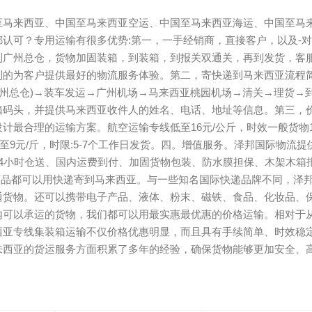
至马来西亚、中国至马来西亚空运、中国至马来西亚海运、中国至马
认可？专用运输有很多优势:第一，一手经销商，直接客户，以及-对
到广州总仓，货物加固装箱，到装箱，到报关双通关，再到发货，客
到的为客户提供最好的物流服务体验。第二，寄快递到马来西亚流程
广州总仓)→装车发运→广州机场→马来西亚桃园机场→清关→理货→
箱码头，并提供马来西亚收件人的姓名、电话、地址等信息。第三，
最合理的运输方案。航空运输专线低至16元/公斤，时效一般货物1
至9元/斤，时限:5-7个工作日发货。四。增值服务。泽邦国际物流提
4小时仓送、国内运费到付、加固货物包装、防水膜担保、木架木箱
商品都可以用快递寄到马来西亚。与一些知名国际快递品牌不同，泽
通货物。还可以携带电子产品、液体、粉末、磁铁、食品、化妆品、
内可以承运的货物，我们都可以用最实惠最优惠的价格运输。相对于
西亚专线集装箱运输不仅价格优惠明显，而且具有手续简单、时效稳
来西亚的货运服务方面积累了多年的经验，确保货物能够更加安全、