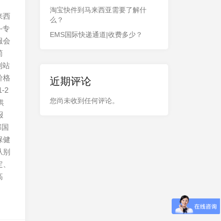
淘宝快件到马来西亚需要了解什
来西
么？
-专
EMS国际快递通道|收费多少？
服会
简
到站
价格
近期评论
-2
您尚未收到任何评论。
供
报
邦国
保健
从别
定、
高